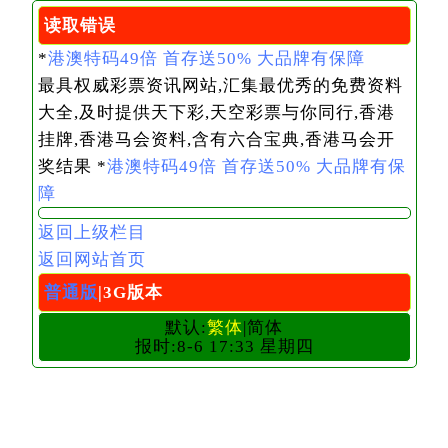
读取错误
*
港澳特码49倍 首存送50% 大品牌有保障
最具权威彩票资讯网站,汇集最优秀的免费资料
大全,及时提供天下彩,天空彩票与你同行,香港
挂牌,香港马会资料,含有六合宝典,香港马会开
奖结果 *
港澳特码49倍 首存送50% 大品牌有保
障
返回上级栏目
返回网站首页
普通版
|3G版本
默认:
繁体
|简体
报时:8-6 17:33 星期四