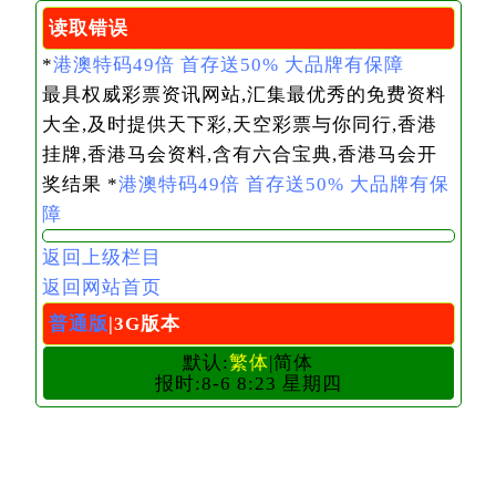
读取错误
*
港澳特码49倍 首存送50% 大品牌有保障
最具权威彩票资讯网站,汇集最优秀的免费资料
大全,及时提供天下彩,天空彩票与你同行,香港
挂牌,香港马会资料,含有六合宝典,香港马会开
奖结果 *
港澳特码49倍 首存送50% 大品牌有保
障
返回上级栏目
返回网站首页
普通版
|3G版本
默认:
繁体
|简体
报时:8-6 8:23 星期四